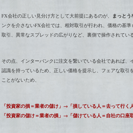
まっとう
FX会社の正しい見分け方として大前提にあるのが、
ンクを介さないFX会社では、相対取引が行われ、価格の基準
取引、異常なスプレッドの広がりなど、裏側で操作されてい
その点、インターバンクに注文を繋いでいる会社であれば、
認識を持っているため、正しい価格を提示し、フェアな取引
ことがないため、
「投資家の損＝業者の儲け」→「損している人＝去って行く
「投資家の儲け＝業者の損」→「儲けている人＝自社の口座