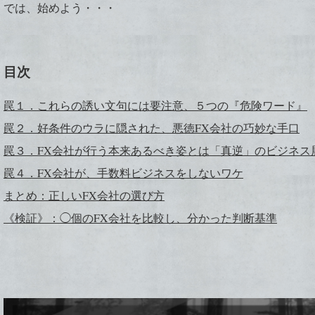
では、始めよう・・・
目次
罠１．これらの誘い文句には要注意、５つの『危険ワード』
罠２．好条件のウラに隠された、悪徳FX会社の巧妙な手口
罠３．FX会社が行う本来あるべき姿とは「真逆」のビジネス
罠４．FX会社が、手数料ビジネスをしないワケ
まとめ：正しいFX会社の選び方
《検証》：◯個のFX会社を比較し、分かった判断基準