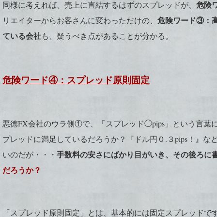
危険
同様に考えれば、売上に直結するはずのスプレッドが、
危険ワード③：
リエイターからお客さんに変わっただけの、
ている会社
も、疑うべき点があることが分かる。
危険ワード④：スプレッド原則固定
悪徳FX会社のウラ側①で、「スプレッド◯pips」という言
プレッドに満足しているだろうか？『ドル円０.３pips！』
手数料の安さにばかり目がいき、その後ろに
いのだが・・・
だろうか？
「スプレッド原則固定」とは、基本的には固定スプレッドで